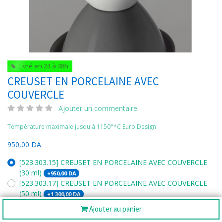
Livré en 24 à 48h
CREUSET EN PORCELAINE AVEC
COUVERCLE
Ajouter un commentaire
Température maximale jusqu'à 1150°*C Euro Design
950,00
DA
[523.303.15] CREUSET EN PORCELAINE AVEC COUVERCLE
(30 ml)
+
950,00
DA
[523.303.17] CREUSET EN PORCELAINE AVEC COUVERCLE
(50 ml)
+
1 300,00
DA
[523.303.18] CREUSET EN PORCELAINE AVEC COUVERCLE
Ajouter au panier
(100 ml)
+
1 650,00
DA