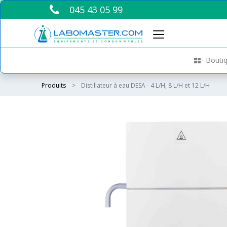
045 43 05 99
Boutiq
Produits
Distillateur à eau DESA - 4 L/H, 8 L/H et 12 L/H