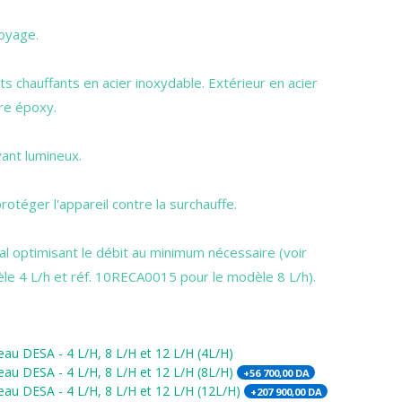
oyage.
s chauffants en acier inoxydable. Extérieur en acier
ure époxy.
yant lumineux.
otéger l'appareil contre la surchauffe.
pal optimisant le débit au minimum nécessaire (voir
e 4 L/h et réf. 10RECA0015 pour le modèle 8 L/h).
eau DESA - 4 L/H, 8 L/H et 12 L/H (4L/H)
eau DESA - 4 L/H, 8 L/H et 12 L/H (8L/H)
+
56 700,00
DA
eau DESA - 4 L/H, 8 L/H et 12 L/H (12L/H)
+
207 900,00
DA