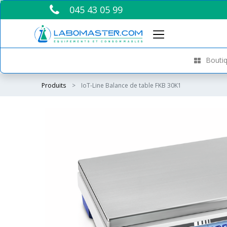
045 43 05 99
Boutiq
Produits
IoT-Line Balance de table FKB 30K1