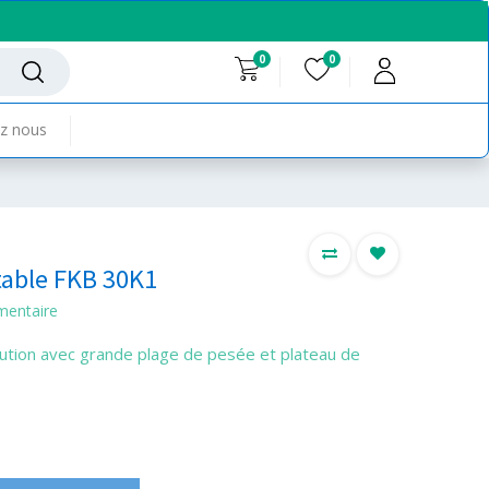
0
0
z nous
table FKB 30K1
mentaire
lution avec grande plage de pesée et plateau de