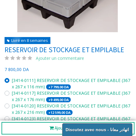
Livré en 8 semaines
RESERVOIR DE STOCKAGE ET EMPILABLE
Ajouter un commentaire
7 800,00
DA
[3414-0111] RESERVOIR DE STOCKAGE ET EMPILABLE (367
x 267 x 116 mm)
+
7 799,00
DA
[3414-0117] RESERVOIR DE STOCKAGE ET EMPILABLE (367
x 267 x 176 mm)
+
9 499,00
DA
[3414-0120] RESERVOIR DE STOCKAGE ET EMPILABLE (367
x 267 x 216 mm)
+
12 599,00
DA
[3414-0123] RESERVOIR DE STOCKAGE ET EMPILABLE (567
x 367 x 114 mm)
+
12 599,00
DA
Ajouter au panier
Discutez avec nous - اتهادر معانا
[3414-0138] RESERVOIR DE STOCKAGE ET EMPILABLE (567