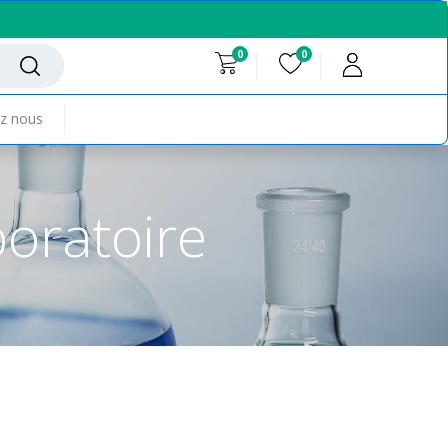
0
0
z nous
boratoire