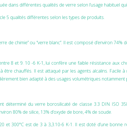
uée dans différentes qualités de verre selon l’usage habituel qui 
e 5 qualités différentes selon les types de produits.
erre de chimie’’ ou ‘‘verre blanc’’. Il est composé d’environ 74%
 entre 8 et 9. 10 -6 K-1, lui confère une faible résistance aux 
 à être chauffés. Il est attaqué par les agents alcalins. Facile à
iculièrement bien adapté à des usages volumétriques notamment p
ement déterminé du verre borosilicaté de classe 3.3 DIN ISO 3
environ 80% de silice, 13% d’oxyde de bore, 4% de soude.
e 20 et 300°C est de 3 à 3,3.10-6 K-1. Il est doté d’une bonne