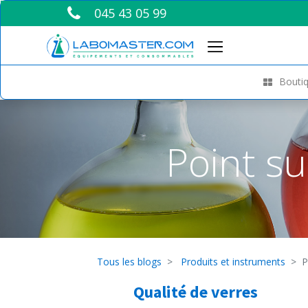
045 43 05 99
Boutiq
Point su
Tous les blogs
Produits et instruments
P
Qualité de verres