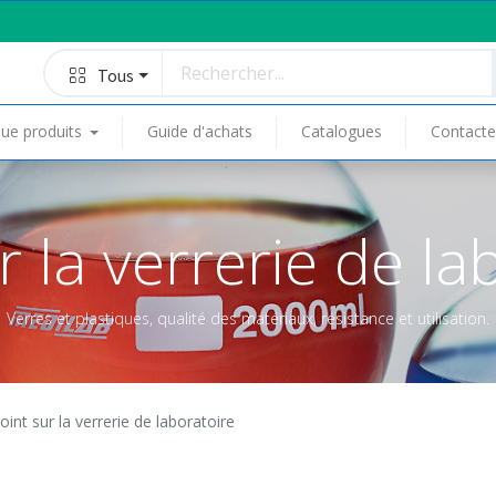
Tous
ue produits
Guide d'achats
Catalogues
Contacte
r la verrerie de la
Verres et plastiques, qualité des matériaux, résistance et utilisation.
oint sur la verrerie de laboratoire