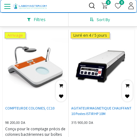
0
0
Filtres
Sort By
Arrivage
Livré en 4 / 5 jours
COMPTEUR DE COLONIES, CC10
AGITATEUR MAGNETIQUE CHAUFFANT
10 Postes ISTIR HP 10M
98 200,00
DA
315 900,00
DA
Conçu pour le comptage précis de
colonies bactériennes sur boîtes